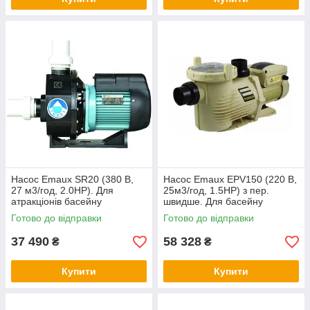
Насос Emaux SR20 (380 В,
Насос Emaux EPV150 (220 В,
27 м3/год, 2.0HP). Для
25м3/год, 1.5HP) з пер.
атракціонів басейну
швидше. Для басейну
об'ємом до 100 000 літрів
Готово до відправки
Готово до відправки
37 490
58 328
₴
₴
Купити
Купити