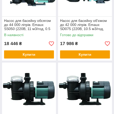
Насос для басейну обсягом
Насос для басейну об'ємом
до 44 000 літрів. Emaux
до 42 000 літрів. Emaux
SS050 (220В, 11 м3/год, 0.5
SD075 (220В, 10.5 м3/год,
HP).
0.75 HP)
В наявності
Готово до відправки
18 446
17 986
₴
₴
Купити
Купити