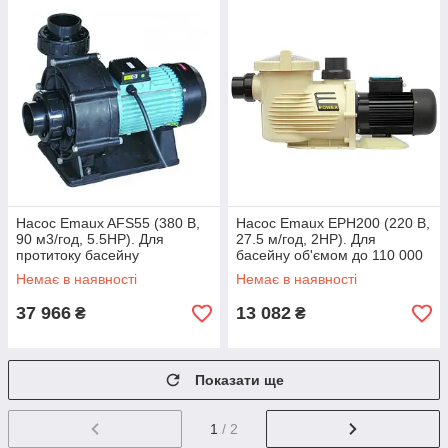
Насос Emaux AFS55 (380 В,
Насос Emaux EPH200 (220 В,
90 м3/год, 5.5HP). Для
27.5 м/год, 2HP). Для
протитоку басейну
басейну об'ємом до 110 000
літрів
Немає в наявності
Немає в наявності
37 966
13 082
₴
₴
Показати ще
1
/ 2