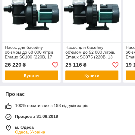
Насос для басейну
Насос для басейну
Насо
об'ємом до 68 000 літрів.
об'ємом до 52 000 літрів.
об'є
Emaux SC100 (220В, 17
Emaux SC075 (220В, 13
Emau
м3/год, 1HP)
м3/год, 0.75 HP)
м3/г
26 220
25 116
19 
₴
₴
Купити
Купити
Про нас
100% позитивних з 193 відгуків за рік
Працює з 31.08.2019
м. Одеса
Одеса, Україна