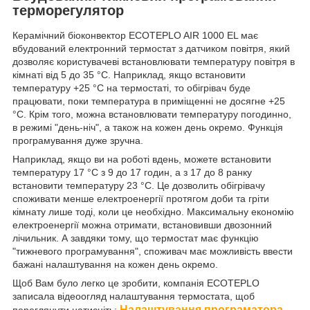
терморегулятор
Керамічний біоконвектор ECOTEPLO AIR 1000 EL має
вбудований електронний термостат з датчиком повітря, який
дозволяє користувачеві встановлювати температуру повітря в
кімнаті від 5 до 35 °C. Наприклад, якщо встановити
температуру +25 °C на термостаті, то обігрівач буде
працювати, поки температура в приміщенні не досягне +25
°C. Крім того, можна встановлювати температуру погодинно,
в режимі "день-ніч", а також на кожен день окремо. Функція
програмування дуже зручна.
Наприклад, якщо ви на роботі вдень, можете встановити
температуру 17 °C з 9 до 17 годин, а з 17 до 8 ранку
встановити температуру 23 °C. Це дозволить обігрівачу
споживати менше електроенергії протягом доби та гріти
кімнату лише тоді, коли це необхідно. Максимальну економію
електроенергії можна отримати, встановивши двозонний
лічильник. А завдяки тому, що термостат має функцію
"тижневого програмування", споживач має можливість ввести
бажані налаштування на кожен день окремо.
Щоб Вам було легко це зробити, компанія ECOTEPLO
записала відеоогляд налаштування термостата, щоб
Налаштування програматора
переглянути натисніть: