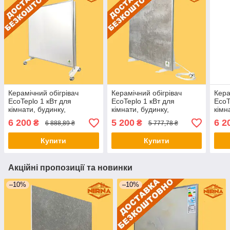
Керамічний обігрівач
Керамічний обігрівач
Кера
EcoTeplo 1 кВт для
EcoTeplo 1 кВт для
EcoT
кімнати, будинку,
кімнати, будинку,
кімн
квартири. Електричний
квартири. Електричний
квар
6 200
5 200
6 2
₴
₴
6 888,89 ₴
5 777,78 ₴
обігрівач приміщення
обігрівач приміщення
обіг
Купити
Купити
Акційні пропозиції та новинки
–10%
–10%