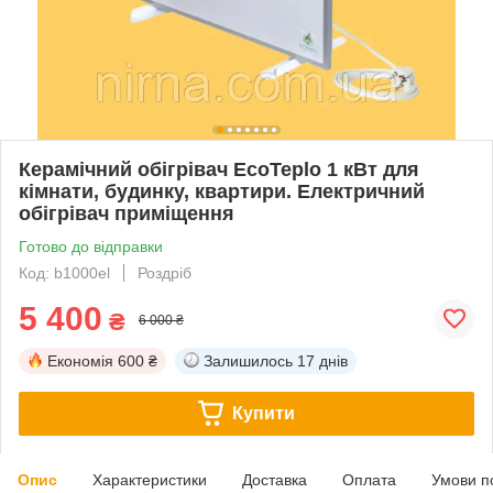
Керамічний обігрівач EcoTeplo 1 кВт для
кімнати, будинку, квартири. Електричний
обігрівач приміщення
Готово до відправки
Код: b1000el
Роздріб
5 400
₴
6 000 ₴
Економія
600 ₴
Залишилось
17 днів
Купити
Опис
Характеристики
Доставка
Оплата
Умови п