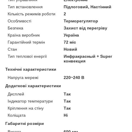
Тип встановлення
Підлоговий, Настінний
Кількість режимів роботи
2
Особливості
Терморегулятор
Безпека
Захист від перегріву
Країна виробник
Україна
Гарантійний термін
72 міс
Стан
Новий
Тип теплової енергії
Инфракрасный + Super
конвекция
Технічні характеристики
Напруга мережі
220~240 В
Додаткові характеристики
Дисплей
Так
Індикатор температури
Так
Кріплення на стіну
Так
Коліщата
Ні
Габаритні розміри
Висота
600 мм