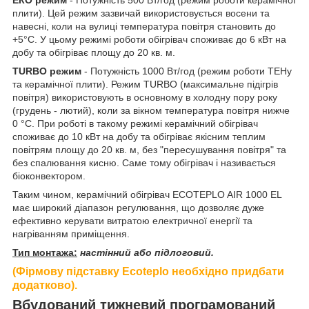
ЕКО режим
- Потужність 500 Вт/год (режим роботи керамічної
плити). Цей режим зазвичай використовується восени та
навесні, коли на вулиці температура повітря становить до
+5°С. У цьому режимі роботи обігрівач споживає до 6 кВт на
добу та обігріває площу до 20 кв. м.
TURBO режим
- Потужність 1000 Вт/год (режим роботи ТЕНу
та керамічної плити). Режим TURBO (максимальне підігрів
повітря) використовують в основному в холодну пору року
(грудень - лютий), коли за вікном температура повітря нижче
0 °С. При роботі в такому режимі керамічний обігрівач
споживає до 10 кВт на добу та обігріває якісним теплим
повітрям площу до 20 кв. м, без "пересушування повітря" та
без спалювання кисню. Саме тому обігрівач і називається
біоконвектором.
Таким чином, керамічний обігрівач ECOTEPLO AIR 1000 EL
має широкий діапазон регулювання, що дозволяє дуже
ефективно керувати витратою електричної енергії та
нагріванням приміщення.
Тип монтажа:
настінний або підлоговий.
(Фірмову підставку Ecoteрlo необхідно придбати
додатково).
Вбудований тижневий програмований