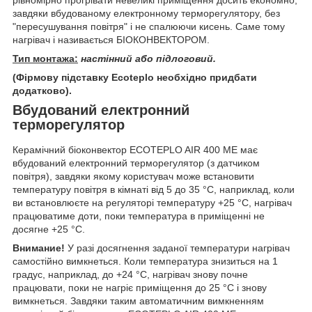
рівномірно прогрівати невеликі приміщення досить економно,
завдяки вбудованому електронному терморегулятору, без
"пересушування повітря" і не спалюючи кисень. Саме тому
нагрівач і називається БІОКОНВЕКТОРОМ.
Тип монтажа:
настінний або підлоговий.
(Фірмову підставку Ecoteplo необхідно придбати
додатково).
Вбудований електронний
терморегулятор
Керамічний біоконвектор ECOTEPLO AIR 400 ME має
вбудований електронний терморегулятор (з датчиком
повітря), завдяки якому користувач може встановити
температуру повітря в кімнаті від 5 до 35 °C, наприклад, коли
ви встановлюєте на регуляторі температуру +25 °C, нагрівач
працюватиме доти, поки температура в приміщенні не
досягне +25 °C.
Внимание!
У разі досягнення заданої температури нагрівач
самостійно вимкнеться. Коли температура знизиться на 1
градус, наприклад, до +24 °C, нагрівач знову почне
працювати, поки не нагріє приміщення до 25 °C і знову
вимкнеться. Завдяки таким автоматичним вимкненням