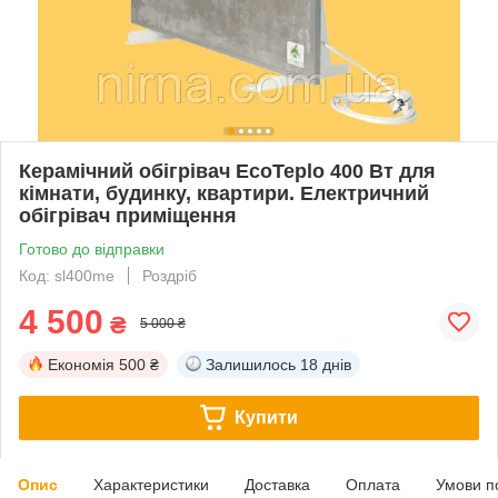
Керамічний обігрівач EcoTeplo 400 Вт для
кімнати, будинку, квартири. Електричний
обігрівач приміщення
Готово до відправки
Код: sl400me
Роздріб
4 500
₴
5 000 ₴
Економія
500 ₴
Залишилось
18 днів
Купити
Опис
Характеристики
Доставка
Оплата
Умови п