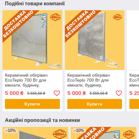
Подібні товари компанії
Керамічний обігрівач
Керамічний обігрівач
Кера
EcoTeplo 700 Вт для
EcoTeplo 700 Вт для
EcoT
кімнати, будинку,
кімнати, будинку,
кімн
квартири. Електричний
квартири. Електричний
квар
5 000
5 000
5 2
₴
₴
5 555,56 ₴
5 555,56 ₴
обігрівач приміщення
обігрівач приміщення
обіг
Купити
Купити
Акційні пропозиції та новинки
–10%
–10%