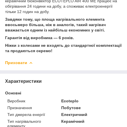
керамічний біоконвектор ECOTEPLO AIR 400 ME працює на
обігрівання 24 години на добу, а споживає електроенергії
тільки 12 годин на добу.
Завдяки тому, що площа нагрівального елемента
ввосьмеро більша, ніж в аналогів, такий нагрівач
вважається одним із найбільш економних у світі.
Гарантія від виробника — 6 років.
Ніжки з колесами не входять до стандартної комплектації
та продаються окремо!
Приховати
Характеристики
Основні
Виробник
Ecoteplo
Призначення
Побутове
Тип джерела енергії
Електричний
Тип нагрівального
Керамічний
елементу