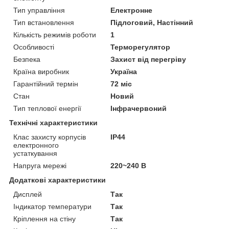
Тип управління
Електронне
Тип встановлення
Підлоговий, Настінний
Кількість режимів роботи
1
Особливості
Терморегулятор
Безпека
Захист від перегріву
Країна виробник
Україна
Гарантійний термін
72 міс
Стан
Новий
Тип теплової енергії
Інфрачервоний
Технічні характеристики
Клас захисту корпусів
IP44
електронного
устаткування
Напруга мережі
220~240 В
Додаткові характеристики
Дисплей
Так
Індикатор температури
Так
Кріплення на стіну
Так