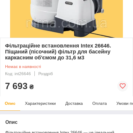
Фільтраційне встановлення Intex 26646.
Піщаний (пісочний) фільтр для басейну
каркасним об'ємом до 31,6 м3
Немає в наявності
Код: int26646
Роздріб
7 693
₴
Опис
Характеристики
Доставка
Оплата
Умови п
Опис
Фільтраційне встановлення Intex 26646 — це ідеальний