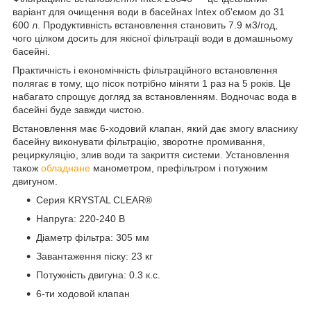
варіант для очищення води в басейнах Intex об'ємом до 31
600 л. Продуктивність встановлення становить 7.9 м3/год,
чого цілком досить для якісної фільтрації води в домашньому
басейні.
Практичність і економічність фільтраційного встановлення
полягає в тому, що пісок потрібно міняти 1 раз на 5 років. Це
набагато спрощує догляд за встановленням. Водночас вода в
басейні буде завжди чистою.
Встановлення має 6-ходовий клапан, який дає змогу власнику
басейну виконувати фільтрацію, зворотне промивання,
рециркуляцію, злив води та закриття системи. Установлення
також
обладнане
манометром, префільтром і потужним
двигуном.
Серия KRYSTAL CLEAR®
Напруга: 220-240 В
Діаметр фільтра: 305 мм
Завантаження піску: 23 кг
Потужність двигуна: 0.3 к.с.
6-ти ходовой клапан