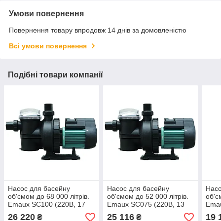
Умови повернення
Повернення товару впродовж 14 днів за домовленістю
Всі умови повернення
Подібні товари компанії
Насос для басейну
Насос для басейну
Насо
об'ємом до 68 000 літрів.
об'ємом до 52 000 літрів.
об'є
Emaux SC100 (220В, 17
Emaux SC075 (220В, 13
Emau
м3/год, 1HP)
м3/год, 0.75 HP)
м3/г
26 220
25 116
19 
₴
₴