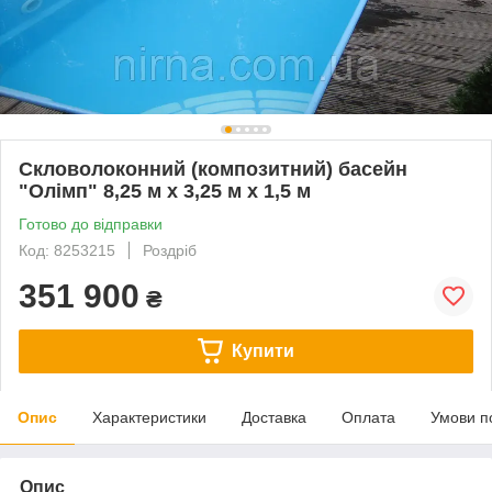
Скловолоконний (композитний) басейн
"Олімп" 8,25 м х 3,25 м х 1,5 м
Готово до відправки
Код: 8253215
Роздріб
351 900
₴
Купити
Опис
Характеристики
Доставка
Оплата
Умови п
Опис