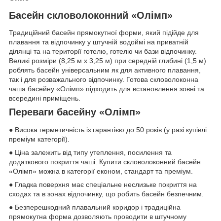
Басейн скловолоконний «Олімп»
Традиційний басейн прямокутної форми, який підійде для
плавання та відпочинку у штучній водоймі на приватній
ділянці та на території готелю, готелю чи бази відпочинку.
Великі розміри (8,25 м х 3,25 м) при середній глибині (1,5 м)
роблять басейн універсальним як для активного плавання,
так і для розважального відпочинку. Готова скловолоконна
чаша басейну «Олімп» підходить для встановлення зовні та
всередині приміщень.
Переваги басейну «Олімп»
● Висока герметичність із гарантією до 50 років (у разі купівлі
преміум категорії).
● Ціна залежить від типу утеплення, посилення та
додаткового покриття чаші. Купити скловолоконний басейн
«Олімп» можна в категорії економ, стандарт та преміум.
● Гладка поверхня має спеціальне неслизьке покриття на
сходах та в зонах відпочинку, що робить басейн безпечним.
● Безперешкодний плавальний коридор і традиційна
прямокутна форма дозволяють проводити в штучному