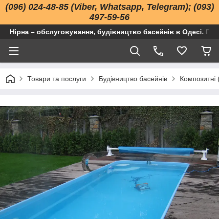
(096) 024-48-85 (Viber, Whatsapp, Telegram); (093)
497-59-56
Нірна – обслуговування, будівництво басейнів в Одесі. Про
Товари та послуги
Будівництво басейнів
Композитні 