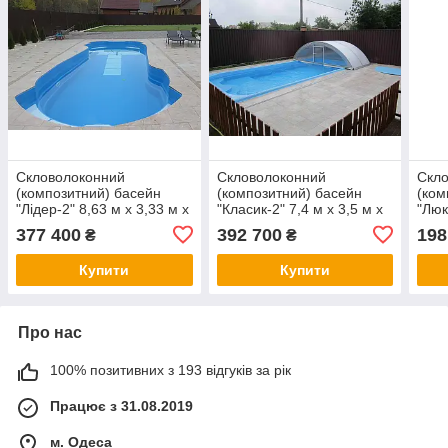
Скловолоконний
Скловолоконний
Скл
(композитний) басейн
(композитний) басейн
(ком
"Лідер-2" 8,63 м х 3,33 м х
"Класик-2" 7,4 м х 3,5 м х
"Люк
1,1-1,6 м
1,1/1,7 м
1,5 
377 400
392 700
198
₴
₴
Купити
Купити
Про нас
100% позитивних з 193 відгуків за рік
Працює з 31.08.2019
м. Одеса