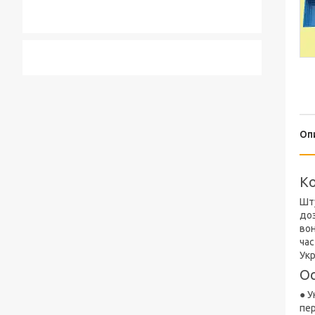
Оп
Ко
Шт
доз
вон
час
Укр
Ос
● У
пер