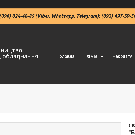
(096) 024-48-85 (Viber, Whatsapp, Telegram); (093) 497-59-5
івництво
ї, обладнання
Головна
Хімія
Накриття
С
"Е