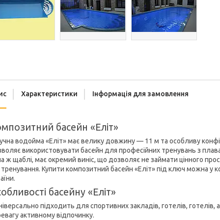
ис
Характеристики
Інформація для замовлення
мпозитний басейн «Еліт»
учна водойма «Еліт» має велику довжину — 11 м та особливу кон
воляє використовувати басейн для професійних тренувань з плаванн
а ж щаблі, має окремий виніс, що дозволяє не займати цінного про
 тренування. Купити композитний басейн «Еліт» під ключ можна у ко
аїни.
обливості басейну «Еліт»
ніверсально підходить для спортивних закладів, готелів, готелів, 
евагу активному відпочинку.