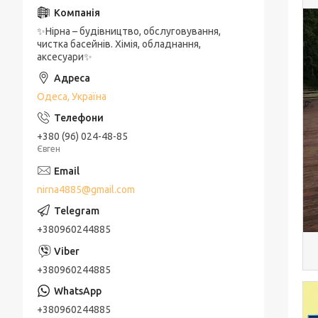
✨Нірна – будівництво, обслуговування,
чистка басейнів. Хімія, обладнання,
аксесуари✨
Одеса, Україна
+380 (96) 024-48-85
Євген
nirna4885@gmail.com
+380960244885
+380960244885
+380960244885