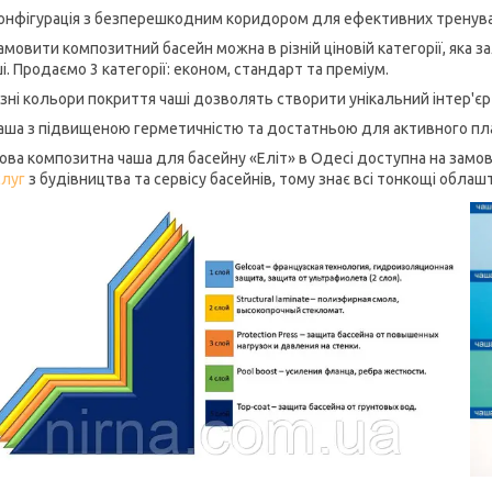
Конфігурація з безперешкодним коридором для ефективних тренува
амовити композитний басейн можна в різній ціновій категорії, яка з
і. Продаємо 3 категорії: економ, стандарт та преміум.
ізні кольори покриття чаші дозволять створити унікальний інтер'єр
аша з підвищеною герметичністю та достатньою для активного пла
ова композитна чаша для басейну «Еліт» в Одесі доступна на замов
слуг
з будівництва та сервісу басейнів, тому знає всі тонкощі обла