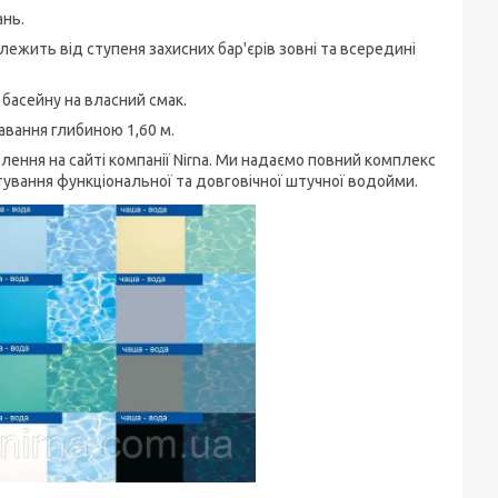
нь.
алежить від ступеня захисних бар'єрів зовні та всередині
 басейну на власний смак.
вання глибиною 1,60 м.
лення на сайті компанії Nirna. Ми надаємо повний комплекс
штування функціональної та довговічної штучної водойми.