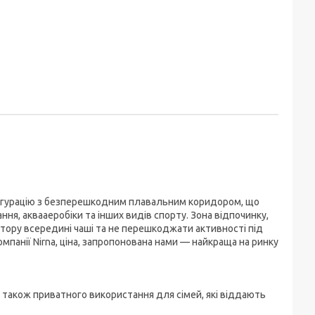
фігурацію з безперешкодним плавальним коридором, що
я, аквааеробіки та інших видів спорту. Зона відпочинку,
стору всередині чаші та не перешкоджати активності під
мпанії Nirna, ціна, запропонована нами — найкраща на ринку
а також приватного використання для сімей, які віддають