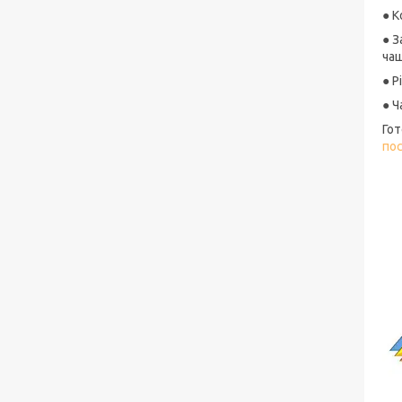
● 
● З
чаш
● Р
● Ч
Гот
по