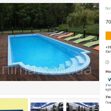
Гот
70
+38
Єв
У к
куп
п