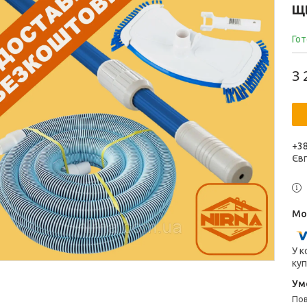
Щ
Гот
3 
+38
Єв
У к
куп
п