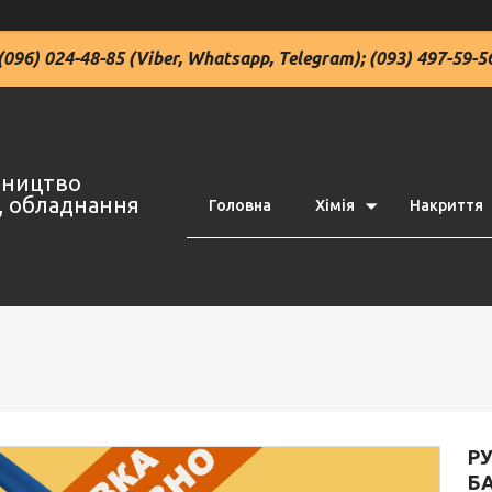
(096) 024-48-85 (Viber, Whatsapp, Telegram); (093) 497-59-5
івництво
ї, обладнання
Головна
Хімія
Накриття
Р
БА