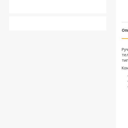
Оп
Руч
тел
тип
Ком