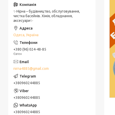
✨Нірна – будівництво, обслуговування,
чистка басейнів. Хімія, обладнання,
аксесуари✨
Одеса, Україна
+380 (96) 024-48-85
Євген
nirna4885@gmail.com
+380960244885
+380960244885
+380960244885