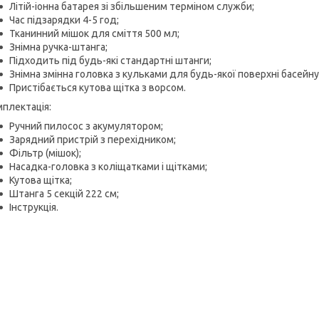
Літій-іонна батарея зі збільшеним терміном служби;
Час підзарядки 4-5 год;
Тканинний мішок для сміття 500 мл;
Знімна ручка-штанга;
Підходить під будь-які стандартні штанги;
Знімна змінна головка з кульками для будь-якої поверхні басейну
Пристібається кутова щітка з ворсом.
мплектація:
Ручний пилосос з акумулятором;
Зарядний пристрій з перехідником;
Фільтр (мішок);
Насадка-головка з коліщатками і щітками;
Кутова щітка;
Штанга 5 секцій 222 см;
Інструкція.