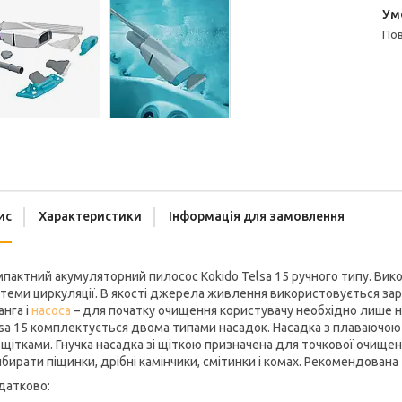
п
ис
Характеристики
Інформація для замовлення
пактний акумуляторний пилосос Kokido Telsa 15 ручного типу. Вик
теми циркуляції. В якості джерела живлення використовується заряд
нга і
насоса
– для початку очищення користувачу необхідно лише на
sa 15 комплектується двома типами насадок. Насадка з плаваючою 
 щітками. Гнучка насадка зі щіткою призначена для точкової очище
бирати піщинки, дрібні камінчики, смітинки і комах. Рекомендована 
датково: