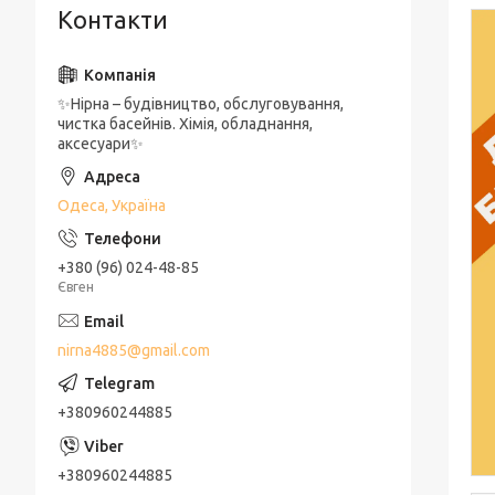
Контакти
✨Нірна – будівництво, обслуговування,
чистка басейнів. Хімія, обладнання,
аксесуари✨
Одеса, Україна
+380 (96) 024-48-85
Євген
nirna4885@gmail.com
+380960244885
+380960244885