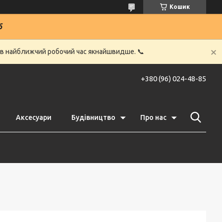
Кошик
6
 в найближчий робочий час якнайшвидше. 📞
+380 (96) 024-48-85
Аксесуари
Будівництво
Про нас