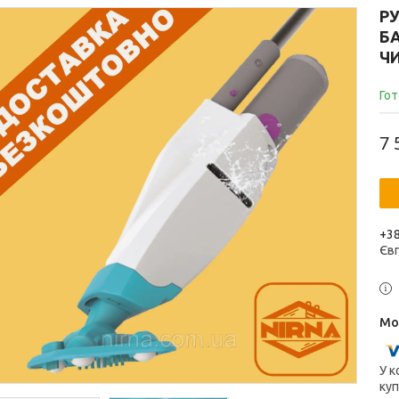
Р
БА
ЧИ
Гот
7 
+38
Єв
У к
куп