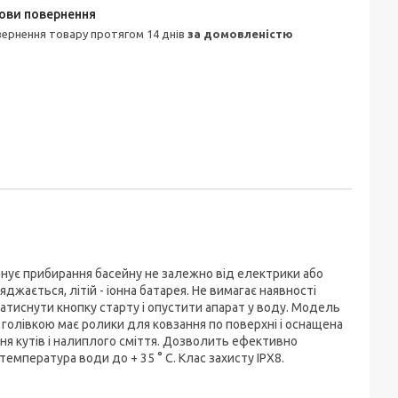
овернення товару протягом 14 днів
за домовленістю
онує прибирання басейну не залежно від електрики або
жається, літій - іонна батарея. Не вимагає наявності
тиснути кнопку старту і опустити апарат у воду. Модель
голівкою має ролики для ковзання по поверхні і оснащена
ння кутів і налиплого сміття. Дозволить ефективно
температура води до + 35 ° C. Клас захисту IPX8.