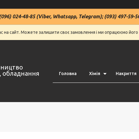
(096) 024-48-85 (Viber, Whatsapp, Telegram); (093) 497-59-5
нас на сайт. Можете залишити своє замовлення і ми опрацюємо його
івництво
ї, обладнання
Головна
Хімія
Накриття