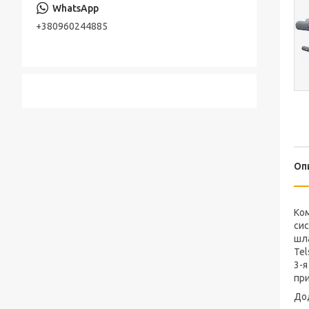
+380960244885
Оп
Ком
сис
шла
Tel
3-я
при
До