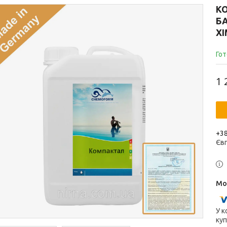
КО
БА
ХІ
Гот
1 
+38
Єв
У к
куп