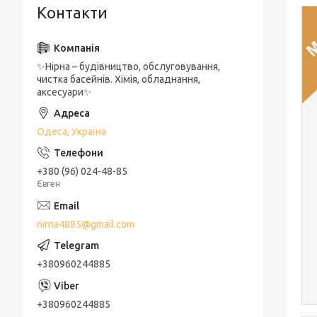
Контакти
✨Нірна – будівництво, обслуговування,
чистка басейнів. Хімія, обладнання,
аксесуари✨
Одеса, Україна
+380 (96) 024-48-85
Євген
nirna4885@gmail.com
+380960244885
+380960244885