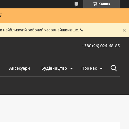
Кошик
6
 в найближчий робочий час якнайшвидше. 📞
+380 (96) 024-48-85
Аксесуари
Будівництво
Про нас