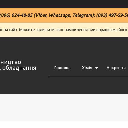
(096) 024-48-85 (Viber, Whatsapp, Telegram); (093) 497-59-5
нас на сайт. Можете залишити своє замовлення і ми опрацюємо його
івництво
ї, обладнання
Головна
Хімія
Накриття