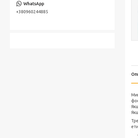
+380960244885
Оп
Мий
фос
Якщ
Як
Тре
ети