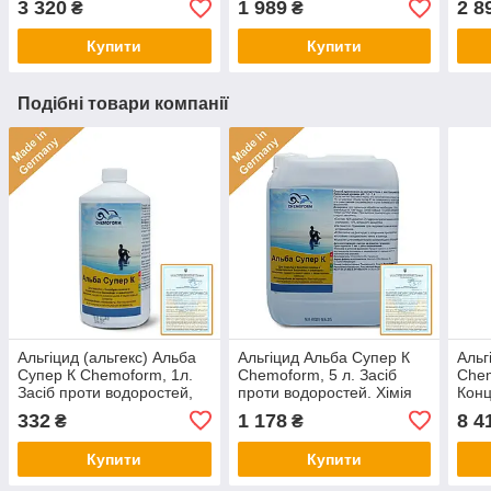
3 320
1 989
2 8
₴
₴
(Німеччина)
для басейну
для 
Купити
Купити
Подібні товари компанії
Альгіцид (альгекс) Альба
Альгіцид Альба Супер К
Альг
Супер К Chemoform, 1л.
Chemoform, 5 л. Засіб
Chem
Засіб проти водоростей,
проти водоростей. Хімія
Конц
від зелені води в басейні.
для басейну
прот
332
1 178
8 4
₴
₴
Хімія для басейну
для 
Купити
Купити