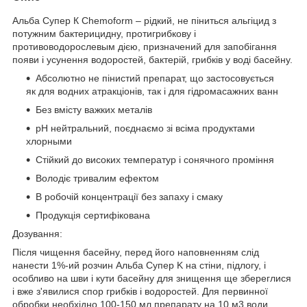
Альба Супер К Chemoform – рідкий, не піниться альгіцид з
потужним бактерицидну, протигрибкову і
противоводорослевым дією, призначений для запобігання
появи і усунення водоростей, бактерій, грибків у воді басейну.
Абсолютно не пінистий препарат, що застосовується
як для водних атракціонів, так і для гідромасажних ванн
Без вмісту важких металів
pH нейтральний, поєднаємо зі всіма продуктами
хлорными
Стійкий до високих температур і сонячного проміння
Володіє тривалим ефектом
В робочій концентрації без запаху і смаку
Продукція сертифікована
Дозування:
Після чищення басейну, перед його наповненням слід
нанести 1%-ий розчин Альба Супер K на стіни, підлогу, і
особливо на шви і кути басейну для знищення ще збереглися
і вже з'явилися спор грибків і водоростей. Для первинної
обробки необхідно 100-150 мл препарату на 10 м3 води.