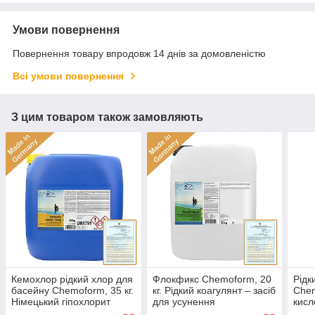
Умови повернення
Повернення товару впродовж 14 днів за домовленістю
Всі умови повернення
З цим товаром також замовляють
Кемохлор рідкий хлор для
Флокфикс Chemoform, 20
Рідк
басейну Chemoform, 35 кг.
кг. Рідкий коагулянт – засіб
Chem
Німецький гіпохлорит
для усунення
кисл
натрію. Хімія для басейну
каламутності у воді. Хімія
зниж