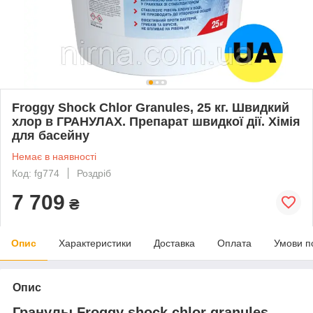
Froggy Shock Chlor Granules, 25 кг. Швидкий
хлор в ГРАНУЛАХ. Препарат швидкої дії. Хімія
для басейну
Немає в наявності
Код: fg774
Роздріб
7 709
₴
Опис
Характеристики
Доставка
Оплата
Умови п
Опис
Гранулы Froggy shock chlor granules