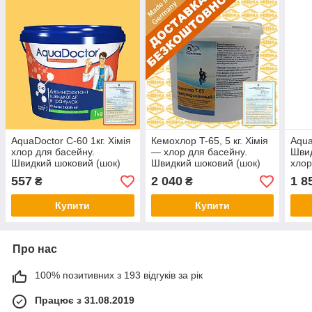
AquaDoctor C-60 1кг. Хімія
Кемохлор T-65, 5 кг. Хімія
Aqua
хлор для басейну.
— хлор для басейну.
Шви
Швидкий шоковий (шок)
Швидкий шоковий (шок)
хлор
хлор ПОРОШОК
хлор Chemoform швидкої
Швид
557
2 040
1 8
₴
₴
Аквадоктор швидкого дії
дії (ГРАНУЛИ)
басе
від цвітіння води
шви
Купити
Купити
Про нас
100% позитивних з 193 відгуків за рік
Працює з 31.08.2019