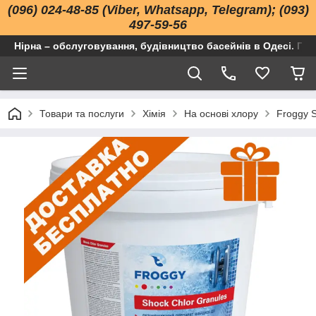
(096) 024-48-85 (Viber, Whatsapp, Telegram); (093)
497-59-56
Нірна – обслуговування, будівництво басейнів в Одесі. Про
Товари та послуги
Хімія
На основі хлору
Froggy S