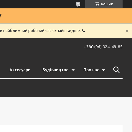
Кошик
6
 в найближчий робочий час якнайшвидше. 📞
+380 (96) 024-48-85
Аксесуари
Будівництво
Про нас