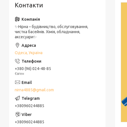
Контакти
✨Нірна – будівництво, обслуговування,
чистка басейнів. Хімія, обладнання,
аксесуари✨
Одеса, Україна
+380 (96) 024-48-85
Євген
nirna4885@gmail.com
+380960244885
+380960244885