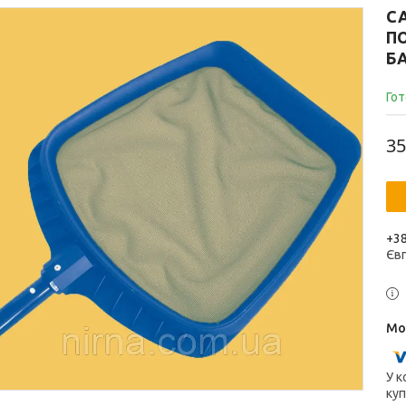
СА
П
Б
Гот
35
+38
Єв
У к
куп