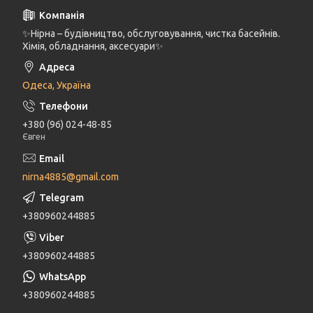
✨Нірна – будівництво, обслуговування, чистка басейнів.
Хімія, обладнання, аксесуари✨
Одеса, Україна
+380 (96) 024-48-85
Євген
nirna4885@gmail.com
+380960244885
+380960244885
+380960244885