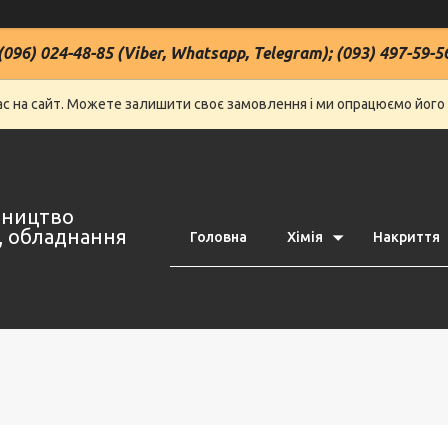
(096) 024-48-85 (Viber, Whatsapp, Telegram); (093) 497-59-5
нас на сайт. Можете залишити своє замовлення і ми опрацюємо його
івництво
ї, обладнання
Головна
Хімія
Накриття