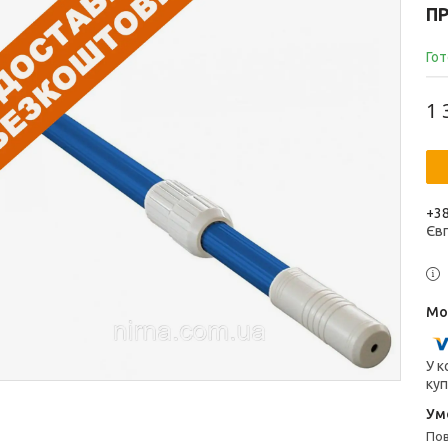
П
Гот
1 
+38
Єв
У к
куп
п