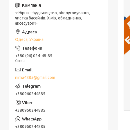
✨Нірна – будівництво, обслуговування,
чистка басейнів. Хімія, обладнання,
аксесуари✨
Одеса, Україна
+380 (96) 024-48-85
Євген
nirna4885@gmail.com
+380960244885
+380960244885
+380960244885