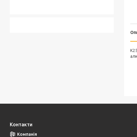
Оп
K25
алю
Контакти