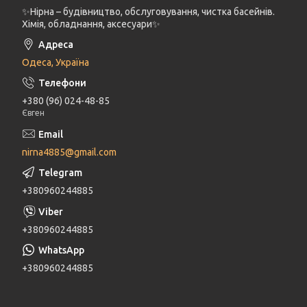
✨Нірна – будівництво, обслуговування, чистка басейнів.
Хімія, обладнання, аксесуари✨
Одеса, Україна
+380 (96) 024-48-85
Євген
nirna4885@gmail.com
+380960244885
+380960244885
+380960244885