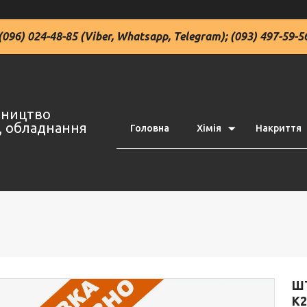
(096) 024-48-85 (Viber, Whatsapp, Telegram); (093) 497-59-5
івництво
ї, обладнання
Головна
Хімія
Накриття
ШТ
K2