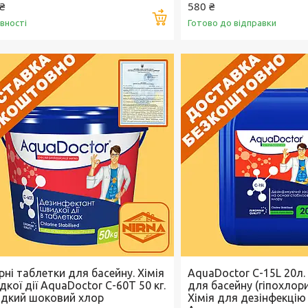
₴
580 ₴
Купити
явності
Готово до відправки
ні таблетки для басейну. Хімія
AquaDoctor C-15L 20л.
кої дії AquaDoctor C-60T 50 кг.
для басейну (гіпохлори
дкий шоковий хлор
Хімія для дезінфекцію