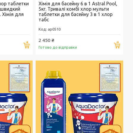
хлор таблетки
Хімія для басейну 6 в 1 Astral Pool,
 швидкий
5кг. Тривалі комбі хлор мульти
. Хімія для
таблетки для басейну 3 в 1 хлор
табс
ap0510
2 450 ₴
Купити
Купи
Готово до відправки