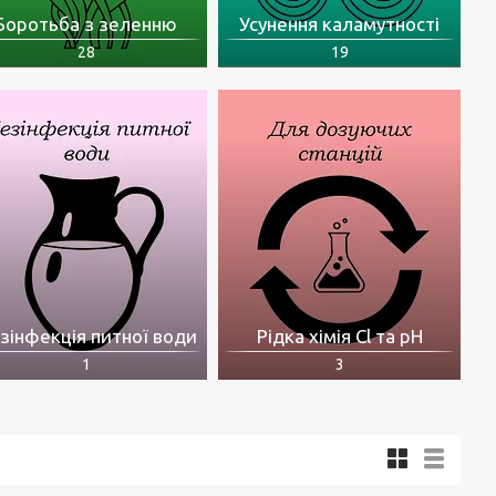
Боротьба з зеленню
Усунення каламутності
28
19
зінфекція питної води
Рідка хімія Cl та pH
1
3