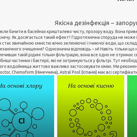
Якісна дезінфекція – запор
викли бачити в басейнах кришталево чисту, прозору воду. Вона при
ечу. Як досягається такий ефект? Гідротехнічна споруда не може іс
н стає звичайною ємністю вічно зеленіючої і гниючої води, що скл
еханічного очищення? Однозначна відповідь – ні! Навіть тільки що
печивши такій рідині тільки фільтрацію, вона все одно не отримає
бніші частинки і бактерії, які не затримуються у фільтрі. Тут необхі
ого водоймища життєво важливо застосовувати хімію. Ми рекоменд
ctor, Chemoform (Німеччина), Astral Pool (Іспанія) має всі сертифік