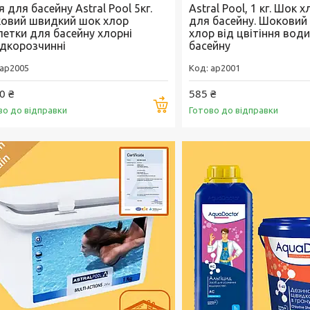
я для басейну Astral Pool 5кг.
Astral Pool, 1 кг. Шок 
овий швидкий шок хлор
для басейну. Шоковий
летки для басейну хлорні
хлор від цвітіння води
дкорозчинні
басейну
ap2005
ap2001
0 ₴
585 ₴
Купити
во до відправки
Готово до відправки