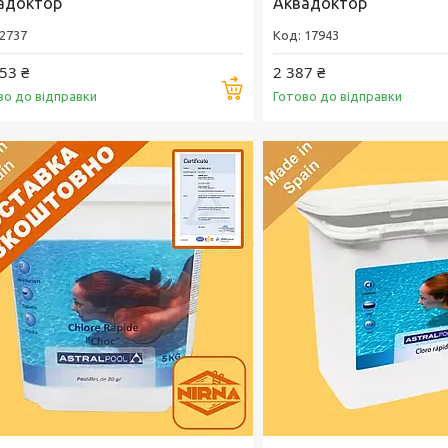
адоктор
Аквадоктор
2737
17943
53 ₴
2 387 ₴
Купити
во до відправки
Готово до відправки