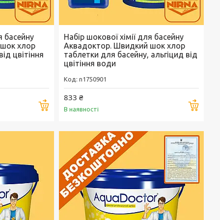
я басейну
Набір шокової хімії для басейну
 шок хлор
Аквадоктор. Швидкий шок хлор
від цвітіння
таблетки для басейну, альгіцид від
цвітіння води
n1750901
833 ₴
Купити
Купи
В наявності