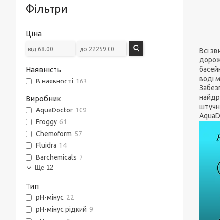
Фільтри
Ціна
Всі з
дорожн
басей
Наявність
воді м
В наявності
163
Забез
найдрі
Виробник
штучн
AquaDoctor
109
AquaDo
Froggy
61
Chemoform
57
Fluidra
14
Barchemicals
7
Ще 12
Тип
pH-мінус
22
pH-мінус рідкий
9