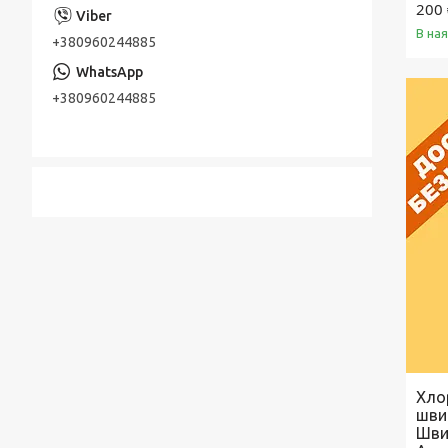
200 
В на
+380960244885
+380960244885
Хлор
швид
Шви