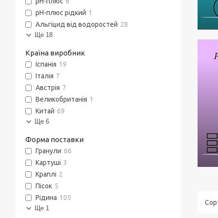
pH-плюс
6
pH-плюс рідкий
1
Альгіцид від водоростей
28
Ще 18
Країна виробник
Іспанія
19
Італія
7
Австрія
7
Великобританія
1
Китай
69
Ще 6
Форма поставки
Гранули
66
Картуші
3
Краплі
2
Пісок
5
Рідина
105
Ще 1