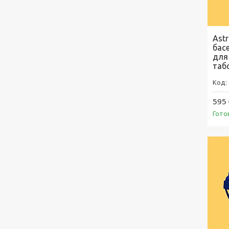
Astr
бас
для
табс
595 
Гото