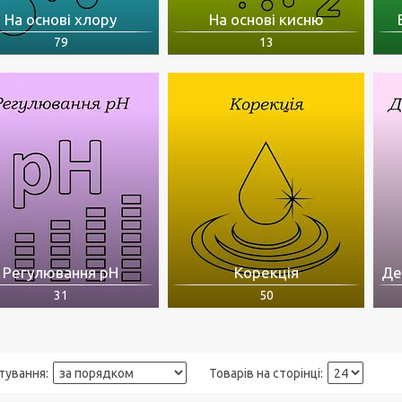
На основі хлору
На основі кисню
79
13
Регулювання pH
Корекція
Де
31
50