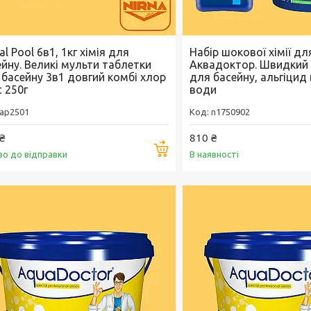
al Pool 6в1, 1кг хімія для
Набір шокової хімії дл
ейну. Великі мульти таблетки
Аквадоктор. Швидкий
 басейну 3в1 довгий комбі хлор
для басейну, альгіцид 
 250г
води
ap2501
n1750902
₴
810 ₴
Купити
во до відправки
В наявності