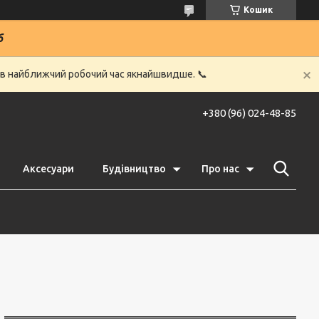
Кошик
6
 в найближчий робочий час якнайшвидше. 📞
+380 (96) 024-48-85
Аксесуари
Будівництво
Про нас