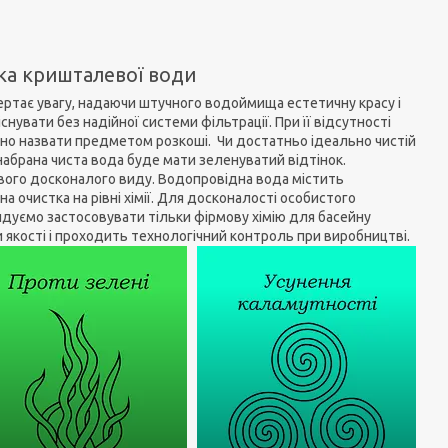
ука кришталевої води
вертає увагу, надаючи штучного водоймища естетичну красу і
нувати без надійної системи фільтрації. При її відсутності
адно назвати предметом розкоші. Чи достатньо ідеально чистій
 набрана чиста вода буде мати зеленуватий відтінок.
 свого досконалого виду. Водопровідна вода містить
дна очистка на рівні хімії. Для досконалості особистого
уємо застосовувати тільки фірмову хімію для басейну
ати якості і проходить технологічний контроль при виробництві.