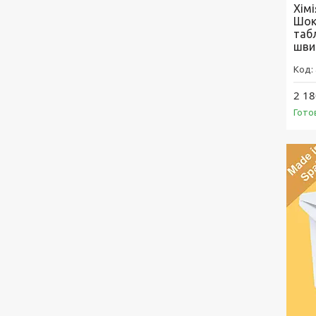
Хімі
Шок
таб
шви
2 18
Гото