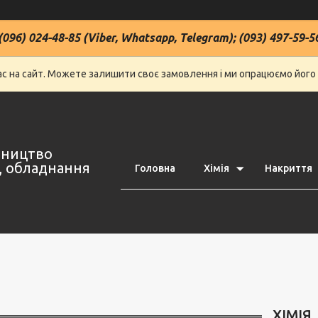
(096) 024-48-85 (Viber, Whatsapp, Telegram); (093) 497-59-5
нас на сайт. Можете залишити своє замовлення і ми опрацюємо його
івництво
ї, обладнання
Головна
Хімія
Накриття
ХІМІЯ