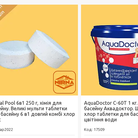
al Pool 6в1 250 г, хімія для
AquaDoctor C-60T 1 кг.
ейну. Великі мульти таблетки
басейну Аквадоктор. 
 басейну 6 в1 довгий комбі хлор
хлор таблетки для бас
с
цвітіння води
ap2022
17509