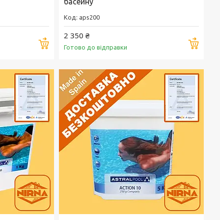
басейну
aps200
2 350 ₴
Купити
Купи
Готово до відправки