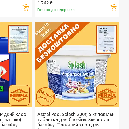
1 762 ₴
Купити
Купи
Готово до відправки
 Рідкий хлор
Astral Pool Splash 200г, 5 кг повільні
т натрію).
таблетки для басейну. Хімія для
 басейну
басейну. Тривалий хлор для