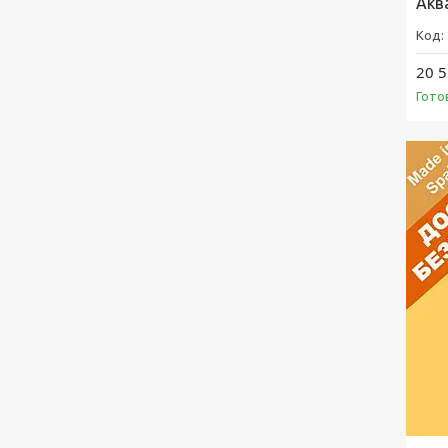
Акв
20 5
Гото